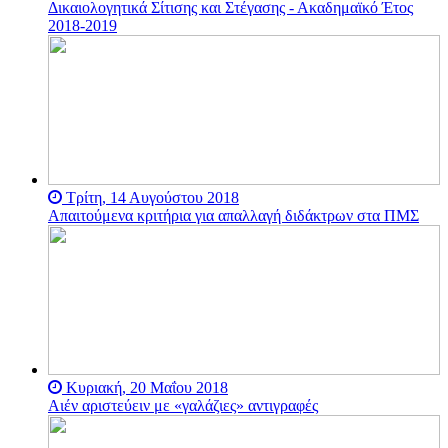
Δικαιολογητικά Σίτισης και Στέγασης - Ακαδημαϊκό Έτος
ακαδημαϊκών
προδιαγραφών
2018-2019
εκπαίδευσης και έρευνας
αλλά και με διακριτό
κοινωνικό, προοδευτικό,
αποτύπωμα αντίστασης, ο
αγώνας ενάντια στον
στραγγαλισμό από την
κυβέρνηση Ερντογάν -
Μπαχτσελί συνεχίζεται
αδιάκοπα ενάντια στους
απευθείας διορισμούς
Τρίτη, 14 Αυγούστου 2018
Πρυτάνεων - όπως με τον
Απαιτούμενα κριτήρια για απαλλαγή διδάκτρων στα ΠΜΣ
διορισμό του
εξωπανεπιστημιακού
πολιτικού στελέχους του
κόμματος του Ερντογάν
και υποψήφιου στις
βουλευτικές εκλογές στη
χώρα το 2015, του Μελίχ
Μπουλού.
Το ακαδημαϊκό
προπύργιο υπεράσπισης
Κυριακή, 20 Μαΐου 2018
της δημοκρατίας και της
ελευθερίας απευθύνει
Αιέν αριστεύειν με «γαλάζιες» αντιγραφές
κάλεσμα σε όλους τους
ελεύθερους ανθρώπους της