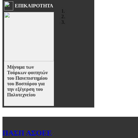
ΕΠΙΚΑΙΡΟΤΗΤΑ
Μήνυμα των
Τούρκων φοιτητών
του Πανεπιστημίου
του Βοσπόρου για
την εξέγερση του
Πολυτεχνείου
Αντιπροσωπεία φοιτητών
της τουρκικής Ακαδημίας
του Βοσπόρου βρίσκονται
από χτες στη χώρα μας,
μετά από πρόσκληση
ΠΑΣΠ ΑΣΟΕΕ
φοιτητών και Καθηγητών