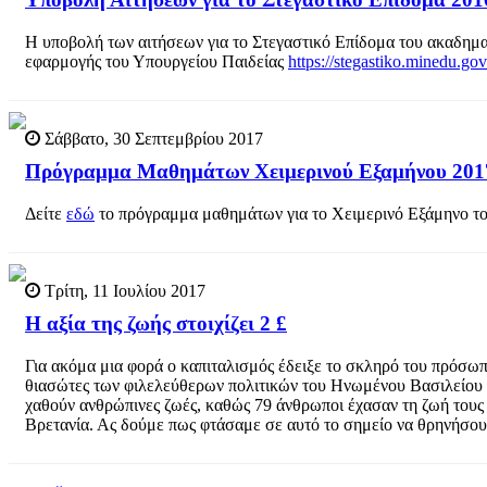
Η υποβολή των αιτήσεων για το Στεγαστικό Επίδομα του ακαδημα
εφαρμογής του Υπουργείου Παιδείας
https://stegastiko.minedu.gov
Σάββατο, 30 Σεπτεμβρίου 2017
Πρόγραμμα Μαθημάτων Χειμερινού Εξαμήνου 201
Δείτε
εδώ
το πρόγραμμα μαθημάτων για το Χειμερινό Εξάμηνο τ
Τρίτη, 11 Ιουλίου 2017
Η αξία της ζωής στοιχίζει 2 £
Για ακόμα μια φορά ο καπιταλισμός έδειξε το σκληρό του πρόσω
θιασώτες των φιλελεύθερων πολιτικών του Ηνωμένου Βασιλείου έ
χαθούν ανθρώπινες ζωές, καθώς 79 άνθρωποι έχασαν τη ζωή τους 
Βρετανία. Ας δούμε πως φτάσαμε σε αυτό το σημείο να θρηνήσο