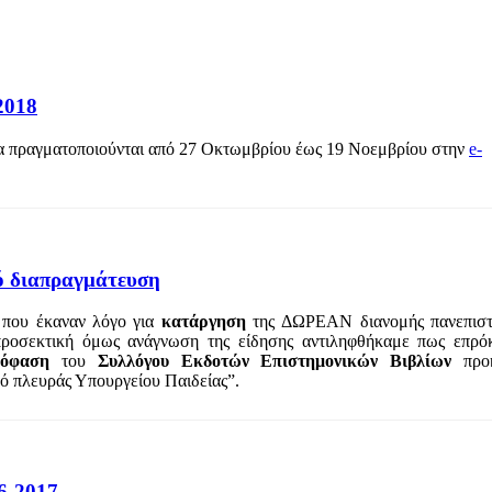
2018
α πραγματοποιούνται από 27 Οκτωμβρίου έως 19 Νοεμβρίου στην
e-
ό διαπραγμάτευση
 που έκαναν λόγο για
κατάργηση
της ΔΩΡΕΑΝ διανομής πανεπιστ
ροσεκτική όμως ανάγνωση της είδησης αντιληφθήκαμε πως επρόκ
πόφαση
του
Συλλόγου Εκδοτών Επιστημονικών Βιβλίων
προκ
ό πλευράς Υπουργείου Παιδείας”.
6-2017