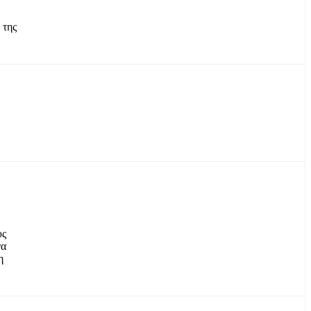
 της
υς
να
η