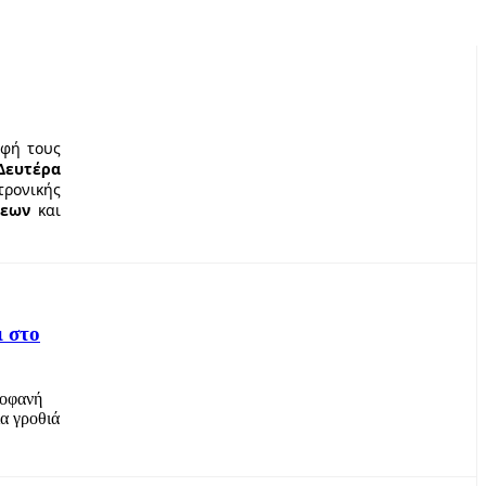
αφή τους
Δευτέρα
τρονικής
σεων
και
ι στο
ροφανή
ια γροθιά