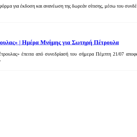
τφόρμα για έκδοση και ανανέωση της δωρεάν σίτισης, μέσω του συνδ
ουλας» | Ημέρα Μνήμης για Σωτηρή Πέτρουλα
τρουλας» έπειτα από συνεδρίασή του σήμερα Πέμπτη 21/07 αποφα
.