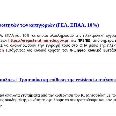
φοιτητών των κατηγοριών (ΓΕΛ, ΕΠΑΛ, 10%)
Λ, ΕΠΑΛ και 10%, οι οποίοι ολοκλήρωσαν την ηλεκτρονική εγγρ
μάτων
https://eregister.it.minedu.gov.gr
, ότι
ΠΡΕΠΕΙ
, από σήμερα
22
να ολοκληρώσουν την εγγραφή τους στο ΟΠΑ μέσω της ηλεκ
ton
εισάγοντας ως Κωδικό Χρήστη τον
8-ψήφιο Κωδικό Εξετά
ας» | Τραμπούκικη επίθεση της resistencia απέναντ
εται απανωτά
χτυπήματα
από την κυβέρνηση του Κ. Μητσοτάκη με π
 της ακαδημαϊκής κοινότητας οφείλουμε να συστρατευθούμε και σαν μ
ς.