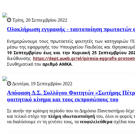
Τρίτη, 20 Σεπτεμβρίου 2022
Ολοκλήρωση εγγραφής - ταυτοποίηση πρωτοετών 
Ενημερώνουμε τους πρωτοετείς φοιτητές των κατηγοριών ΓΕ
μέσω της εφαρμογής του Υπουργείου Παιδείας και Θρησκευ
19 Σεπτεμβρίου έως και την Κυριακή 25 Σεπτεμβρίου 20
διεύθυνσης
https://dept.aueb.gr/el/ipiresia-eggrafis-protoe
Συνθηματικό τον
αριθμό ΑΜΚΑ
.
Δευτέρα, 19 Σεπτεμβρίου 2022
Απόφαση Δ.Σ. Συλλόγου Φοιτητών «Σωτήρης Πέτρουλ
φοιτητικό κίνημα και τους εκπροσώπους του
Σε αυτήν την κρίσιμη περίοδο που το Δημόσιο Πανεπιστήμιο δέχ
και τελικό στόχο την
πλήρη ιδιωτικοποίησή
του, όλοι οι φορείς
να διαλύσουμε εν τη γενέσει τους, τα
νεοφιλελεύθερα
σχέδια του