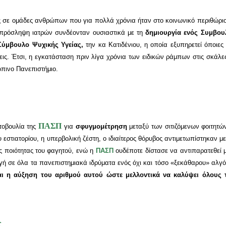
 σε ομάδες ανθρώπων που για πολλά χρόνια ήταν στο κοινωνικό περιθώριο,
πρόσληψη ιατρών συνδέονταν ουσιαστικά με τη
δημιουργία ενός Συμβου
Σύμβουλο Ψυχικής Υγείας,
την κα Κατιδένιου, η οποία εξυπηρετεί όποιες
ις. Έτσι, η εγκατάσταση πριν λίγα χρόνια των ειδικών ράμπων στις σκάλες
ώπινο Πανεπιστήμιο.
ΠΑΣΠ
οβουλία της
για
σφυγμομέτρηση
μεταξύ των σιτιζόμενων φοιτητώ
 εστιατορίου, η υπερβολική ζέστη, ο ιδιαίτερος θόρυβος αντιμετωπίστηκαν 
 ποιότητας του φαγητού, ενώ η
ΠΑΣΠ
ουδέποτε δίστασε να αντιπαρατεθεί μ
σε όλα τα πανεπιστημιακά ιδρύματα ενός όχι και τόσο «ξεκάθαρου» αλγόριθ
αι η αύξηση του αριθμού αυτού ώστε μελλοντικά να καλύψει όλους 
ς