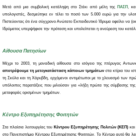
Μετά από μια συμβολική κατάληψη στο Στέκι από μέλη της
ΠΑΣΠ
, κ
υπολογιστές, δεσμεύτηκε εν τέλει το ποσό των 5.000 ευρώ για την υ
Πιστεύοντας ότι ένα σύγχρονο Ανώτατο Εκπαιδευτικό Ίδρυμα οφείλει να (
Ιδρύματος υπερψήφισε την πρόταση και υπολείπεται η ανεύρεση του κατάλ
Αίθουσα Πατησίων
Μέχρι το 2003, τη μοναδική αίθουσα στο ισόγειο της πτέρυγας Αντων
αποτρέψουμε τη μετεγκατάσταση κάποιων τμημάτων
στα κτίρια του ισ
τη Σκύλα και τη Χάρυβδη, ερχόμενοι αντιμέτωποι με το χλευασμό των πρώ
υπόλοιπες παρατάξεις που μιλούσαν για «λήξη πρώτα της σύμβασης της
μεταφοράς ορισμένων τμημάτων.
Κέντρο Εξυπηρέτησης Φοιτητών
Στα πλαίσια λειτουργίας του
Κέντρου Εξυπηρέτησης Πολιτών (ΚΕΠ)
και
στο Πανεπιστήμιο Κέντρου Εξυπηρέτησης Φοιτητών. Το Κέντρο αυτό θα λειτ