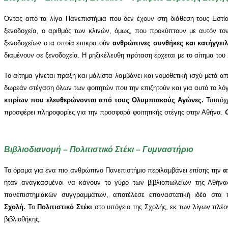
Όντας από τα λίγα Πανεπιστήμια που δεν έχουν στη διάθεση τους Εστία
ξενοδοχεία, ο αριθμός των κλινών, όμως, που προκύπτουν με αυτόν το
ξενοδοχείων στα οποία επικρατούν
ανθρώπινες συνθήκες και κατήγγει
διαμένουν σε ξενοδοχεία. Η ρηξικέλευθη πρόταση έρχεται με το αίτημα του
Το αίτημα γίνεται πράξη και μάλιστα λαμβάνει και νομοθετική ισχύ μετά α
δωρεάν στέγαση όλων των φοιτητών που την επιζητούν και για αυτό το λό
κτιρίων που ελευθερώνονται από τους Ολυμπιακούς Αγώνες.
Ταυτόχ
προσφέρει πληροφορίες για την προσφορά φοιτητικής στέγης στην Αθήνα.
Βιβλιοδιανομή – Πολιτιστικό Στέκι – Γυμναστήριο
Το όραμα για ένα πιο ανθρώπινο Πανεπιστήμιο περιλαμβάνει επίσης την
α
ήταν αναγκασμένοι να κάνουν το γύρο των βιβλιοπωλείων της Αθήνα
πανεπιστημιακών συγγραμμάτων, αποτέλεσε επαναστατική ιδέα στα
Σχολή.
Το
Πολιτιστικό Στέκι
στο υπόγειο της Σχολής, εκ των λίγων πλέο
βιβλιοθήκης.