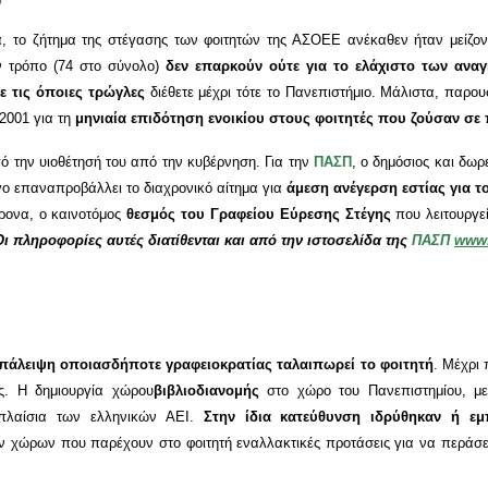
, το ζήτημα της στέγασης των φοιτητών της ΑΣΟΕΕ ανέκαθεν ήταν μείζον
ν τρόπο (74 στο σύνολο)
δεν επαρκούν ούτε για το ελάχιστο των αναγ
λε τις όποιες τρώγλες
διέθετε μέχρι τότε το Πανεπιστήμιο. Μάλιστα, παρ
 2001 για τη
μηνιαία επιδότηση ενοικίου στους φοιτητές που ζούσαν σε π
πό την υιοθέτησή του από την κυβέρνηση. Για την
ΠΑΣΠ
, ο δημόσιος και δωρ
γο επαναπροβάλλει το διαχρονικό αίτημα για
άμεση ανέγερση εστίας για τ
ρονα, ο καινοτόμος
θεσμός του Γραφείου Εύρεσης Στέγης
που λειτουργε
Οι πληροφορίες αυτές διατίθενται και από την ιστοσελίδα της
ΠΑΣΠ
www.
πάλειψη οποιασδήποτε γραφειοκρατίας ταλαιπωρεί το φοιτητή
. Μέχρι 
ς. Η δημιουργία χώρου
βιβλιοδιανομής
στο χώρο του Πανεπιστημίου, με
 πλαίσια των ελληνικών ΑΕΙ.
Στην ίδια κατεύθυνση ιδρύθηκαν ή ε
ν χώρων που παρέχουν στο φοιτητή εναλλακτικές προτάσεις για να περάσει