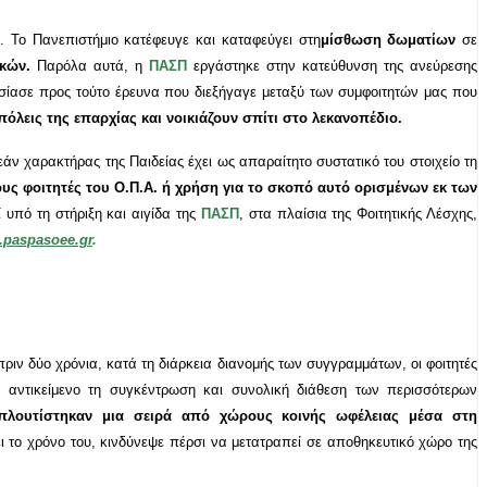
. Το Πανεπιστήμιο κατέφευγε και καταφεύγει στη
μίσθωση δωματίων
σε
κών.
Παρόλα αυτά, η
ΠΑΣΠ
εργάστηκε στην κατεύθυνση της ανεύρεσης
ουσίασε προς τούτο έρευνα που διεξήγαγε μεταξύ των συμφοιτητών μας που
όλεις της επαρχίας και νοικιάζουν σπίτι στο λεκανοπέδιο.
εάν χαρακτήρας της Παιδείας έχει ως απαραίτητο συστατικό του στοιχείο τη
ους φοιτητές του Ο.Π.Α. ή χρήση για το σκοπό αυτό ορισμένων εκ των
ί υπό τη στήριξη και αιγίδα της
ΠΑΣΠ
, στα πλαίσια της Φοιτητικής Λέσχης,
paspasoee.gr
.
πριν δύο χρόνια, κατά τη διάρκεια διανομής των συγγραμμάτων, οι φοιτητές
 αντικείμενο τη συγκέντρωση και συνολική διάθεση των περισσότερων
μπλουτίστηκαν μια σειρά από χώρους κοινής ωφέλειας μέσα στη
 το χρόνο του, κινδύνεψε πέρσι να μετατραπεί σε αποθηκευτικό χώρο της