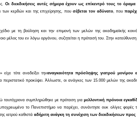
ές.
Οι διεκδικήσεις αυτές σήμερα έχουν ως επίκεντρό τους το όραμα
ι των κερδών και της επιχείρησης, που
σέβεται τον αδύνατο
, που
παρέχε
σχέδιο με τη βούληση και την επιμονή των μελών της ακαδημαϊκής κοινό
ο μέλος του εν λόγω οργάνου, συζητείται η πρότασή του. Στην κατεύθυνση α
 είχε τότε αναδείξει την
αναγκαιότητα πρόσληψης γιατρού μονίμου
το περιστατικό προκύψει. Άλλωστε, οι ανάγκες των 15.000 μελών της ακα
 ενώ ταυτόχρονα συμπληρώθηκε με πρόταση για
μελλοντική πρόνοια εγκαθ
 υποχρεωμένο το Πανεπιστήμιο να παρέχει, συνάντησε ουκ ολίγες φορές 
της ιατρού καθιστά
αδήριτη ανάγκη τη συνέχιση των διεκδικήσεων προς 