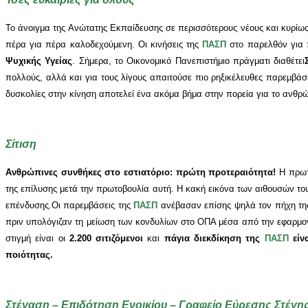
Το άνοιγμα της Ανώτατης Εκπαίδευσης σε περισσότερους νέους και κυρίως
πέρα για πέρα καλοδεχούμενη. Οι κινήσεις της
ΠΑΣΠ
στο παρελθόν για 
Ψυχικής Υγείας
. Σήμερα, το Οικονομικό Πανεπιστήμιο πράγματι διαθέτει
πολλούς, αλλά και για τους λίγους απαιτούσε πιο ρηξικέλευθες παρεμβάσε
δυσκολίες στην κίνηση αποτελεί ένα ακόμα βήμα στην πορεία για το ανθρ
Σίτιση
Ανθρώπινες συνθήκες στο εστιατόριο: πρώτη προτεραιότητα!
Η πρωτ
της επίλυσης μετά την πρωτοβουλία αυτή. Η κακή εικόνα των αιθουσών του
επένδυσης.Οι παρεμβάσεις της
ΠΑΣΠ
ανέβασαν επίσης ψηλά τον πήχη της
πριν υπολόγιζαν τη μείωση των κονδυλίων στο ΟΠΑ μέσα από την εφαρμογή 
στιγμή είναι οι
2.200 σιτιζόμενοι
και
πάγια διεκδίκηση της
ΠΑΣΠ
είν
ποιότητας.
Στέγαση – Επιδότηση Ενοικίου – Γραφείο Εύρεσης Στέγη