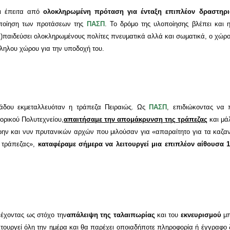
αι έπειτα από
ολοκληρωμένη πρόταση για ένταξη επιπλέον δραστηρι
λοποίηση των προτάσεων της
ΠΑΣΠ
. Το δρόμο της υλοποίησης βλέπει και 
εκ)παιδεύσει ολοκληρωμένους πολίτες πνευματικά αλλά και σωματικά, ο χώρ
ληλου χώρου για την υποδοχή του.
ιάδου εκμεταλλευόταν η τράπεζα Πειραιώς. Ως
ΠΑΣΠ
, επιδιώκοντας να
τορικού Πολυτεχνείου,
απαιτήσαμε την απομάκρυνση της τράπεζας
και μά
ην και νυν πρυτανικών αρχών που μιλούσαν για «απαραίτητο για τα καζανάκ
 τράπεζας»,
καταφέραμε σήμερα να λειτουργεί μια επιπλέον αίθουσα 
 έχοντας ως στόχο την
απάλειψη της ταλαιπωρίας
και του
εκνευρισμού
μπ
ουργεί όλη την ημέρα και θα παρέχει οποιαδήποτε πληροφορία ή έγγραφο ζη