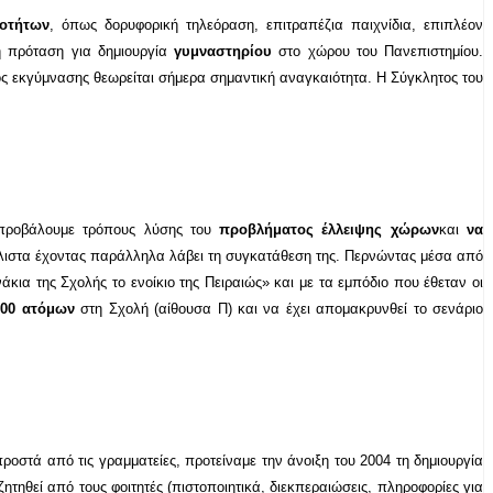
οτήτων
, όπως δορυφορική τηλεόραση, επιτραπέζια παιχνίδια, επιπλέον
η πρόταση για δημιουργία
γυμναστηρίου
στο χώρου του Πανεπιστημίου.
ος εκγύμνασης θεωρείται σήμερα σημαντική αναγκαιότητα. Η Σύγκλητος του
 προβάλουμε τρόπους λύσης του
προβλήματος έλλειψης χώρων
και
να
λιστα έχοντας παράλληλα λάβει τη συγκατάθεση της. Περνώντας μέσα από
ια της Σχολής το ενοίκιο της Πειραιώς» και με τα εμπόδιο που έθεταν οι
100 ατόμων
στη Σχολή (αίθουσα Π) και να έχει απομακρυνθεί το σενάριο
ροστά από τις γραμματείες, προτείναμε την άνοιξη του 2004 τη δημιουργία
τηθεί από τους φοιτητές (πιστοποιητικά, διεκπεραιώσεις, πληροφορίες για